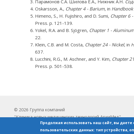
Парамонов С.А. Шилова Е.А., Нижник А.Н.
Сод
Oskarsson, A.,
Chapter 4 - Barium
, in
Handbook o
Himeno, S., H. Fujishiro, and D. Sumi,
Chapter 6 
Press. p. 121-139.
Yokel, R.A. and B. Sjögren,
Chapter 1 - Aluminu
22.
Klein, C.B. and M. Costa,
Chapter 24 - Nickel
, in
H
637.
Lucchini, R.G., M. Aschner, and Y. Kim,
Chapter 2
Press. p. 501-538.
© 2026 Группа компаний
"Клиника новых медицинских технологий АрхиМед"
Продолжая использовать наш сайт, вы даете с
пользовательских данных: тип устройства, оп