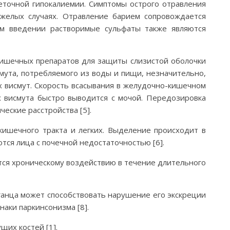
леточной гипокалиемии. Симптомы острого отравления
желых случаях. Отравление барием сопровождается
ом введении растворимые сульфаты также являются
-кишечных препаратов для защиты слизистой оболочки
исмута, потребляемого из воды и пищи, незначительно,
х висмут. Скорость всасывания в желудочно-кишечном
х висмута быстро выводится с мочой. Передозировка
еские расстройства [5].
кишечного тракта и легких. Выделение происходит в
ся лица с почечной недостаточностью [6].
ются хроническому воздействию в течение длительного
анца может способствовать нарушение его экскреции
аки паркинсонизма [8].
щих костей [1].