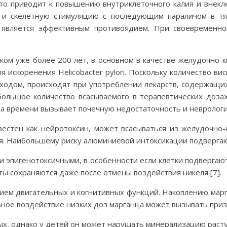
что приводит к повышению внутриклеточного калия и внек
и скелетную стимуляцию с последующим параличом в тя
о является эффективным противоядием. При своевременн
ком уже более 200 лет, в основном в качестве желудочно
 искоренения Helicobacter pylori. Поскольку количество в
сходом, происходят при употреблении лекарств, содержащи
ебольшое количество всасываемого в терапевтических доза
а времени вызывает почечную недостаточность и неврологич
естен как нейротоксин, может всасываться из желудочно-
я. Наибольшему риску алюминиевой интоксикации подвергают
 и эпигенотоксичными, в особенности если клетки подверга
ы сохраняются даже после отмены воздействия никеля [7].
ием двигательных и когнитивных функций. Накоплению марг
ное воздействие низких доз марганца может вызывать призн
ых, однако у детей он может нарушать минерализацию расту