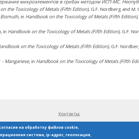
ержание микроэлементов в грибах методом ИСП-МС. Неопу
n the Toxicology of Metals (Fifth Edition)
, G.F. Nordberg and M. 
- Bismuth
, in
Handbook on the Toxicology of Metals (Fifth Edition)
m
, in
Handbook on the Toxicology of Metals (Fifth Edition)
, G.F. No
andbook on the Toxicology of Metals (Fifth Edition)
, G.F. Nordber
1 - Manganese
, in
Handbook on the Toxicology of Metals (Fifth Edi
Контакты:
эл.почта:
contact@arhimedlab.com
огласие на обработку файлов cookie,
тел.:
указан в договоре
ерационная система, ip-адрес, геолокация,