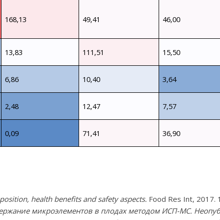
168,13
49,41
46,00
13,83
111,51
15,50
6,86
10,40
3,64
2,48
12,47
7,57
0,09
71,41
36,90
position, health benefits and safety aspects.
Food Res Int, 2017. 1
ержание микроэлементов в плодах методом ИСП-МС. Неопу