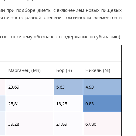
огии при подборе диеты с включением новых пищевых
ыточность разной степени токсичности элементов в
асного к синему обозначено содержание по убыванию)
Марганец
(Mn)
Бор
(B)
Никель
(Ni)
23,69
5,63
4,93
25,81
13,25
0,83
39,28
21,89
67,86