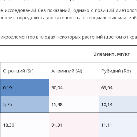
ие исследований без показаний, однако с позиций диетол
волит определить достаточность эссенциальных или изб
микроэлементов
в плодах некоторых растений
(цветом от кр
Элемент, мг/кг
Стронций
(Sr)
Алюминий
(Al)
Рубидий
(Rb)
0,19
60,04
69,04
5,75
15,98
10,14
18,30
91,31
11,11