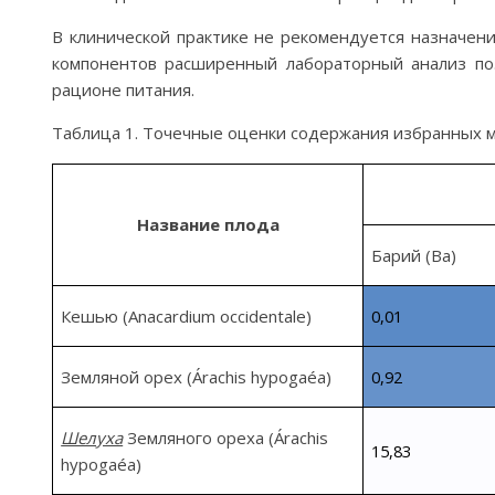
В клинической практике не рекомендуется назначен
компонентов расширенный лабораторный анализ поз
рационе питания.
Таблица 1. Точечные оценки содержания избранных 
Название плода
Барий (
Ba)
Кешью (
Anacardium
occidentale
)
0,01
Земляной орех (
Árachis
hypogaéa
)
0,92
Шелуха
Земляного ореха (
Árachis
15,83
hypogaéa
)