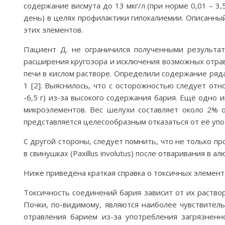
содержание висмута до 13 мкг/л (при норме 0,01 – 3,
день) в целях профилактики гипокалиемии. Описанный
этих элементов.
Пациент Д. не ограничился полученными результат
расширения кругозора и исключения возможных отрав
печи в кислом растворе. Определили содержание ряд
1 [2]. Выяснилось, что с осторожностью следует отн
-6,5 г) из-за высокого содержания бария. Ещё одно 
микроэлементов. Вес шелухи составляет около 2% 
представляется целесообразным отказаться от её упо
С другой стороны, следует помнить, что не только пр
в свинушках (Paxillus involutus) после отваривания в 
Ниже приведена краткая справка о токсичных элемент
Токсичность соединений бария зависит от их раствор
Почки, по-видимому, являются наиболее чувствите
отравления барием из-за употребления загрязненн