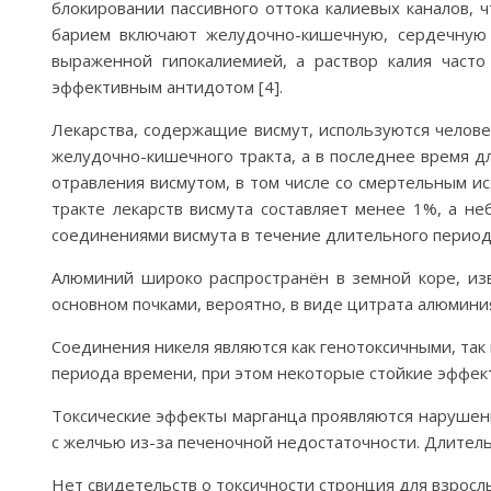
блокировании пассивного оттока калиевых каналов, 
барием включают желудочно-кишечную, сердечную 
выраженной гипокалиемией, а раствор калия част
эффективным антидотом [4].
Лекарства, содержащие висмут, используются челове
желудочно-кишечного тракта, а в последнее время для
отравления висмутом, в том числе со смертельным и
тракте лекарств висмута составляет менее 1%, а н
соединениями висмута в течение длительного период
Алюминий широко распространён в земной коре, изв
основном почками, вероятно, в виде цитрата алюмини
Соединения никеля являются как генотоксичными, так
периода времени, при этом некоторые стойкие эффект
Токсические эффекты марганца проявляются нарушен
с желчью из-за печеночной недостаточности. Длитель
Нет свидетельств о токсичности стронция для взросл