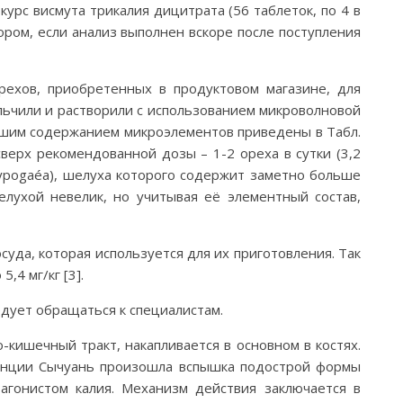
курс висмута трикалия дицитрата (56 таблеток, по 4 в
ором, если анализ выполнен вскоре после поступления
рехов, приобретенных в продуктовом магазине, для
льчили и растворили с использованием микроволновой
льшим содержанием микроэлементов приведены в Табл.
сверх рекомендованной дозы – 1-2 ореха в сутки (3,2
 hypogaéa), шелуха которого содержит заметно больше
лухой невелик, но учитывая её элементный состав,
суда, которая используется для их приготовления. Так
,4 мг/кг [3].
дует обращаться к специалистам.
-кишечный тракт, накапливается в основном в костях.
винции Сычуань произошла вспышка подострой формы
агонистом калия. Механизм действия заключается в