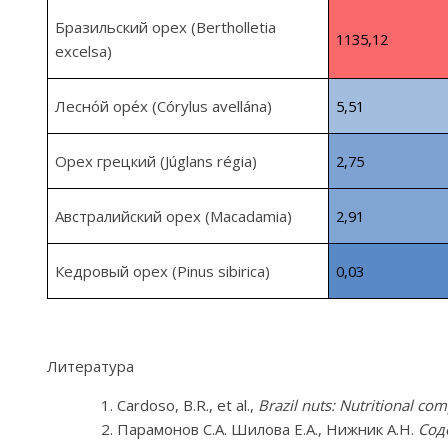
Бразильский орех (
Bertholletia
1135,12
excelsa
)
Лесно́й
оре́х
(
Córylus
avellána
)
5,51
Орех грецкий (
Júglans
régia
)
2,75
Австралийский орех (
Macadamia
)
2,91
Кедровый орех (
Pinus
sibirica
)
0,03
Литература
Cardoso, B.R., et al.,
Brazil nuts: Nutritional com
Парамонов С.А. Шилова Е.А., Нижник А.Н.
Сод