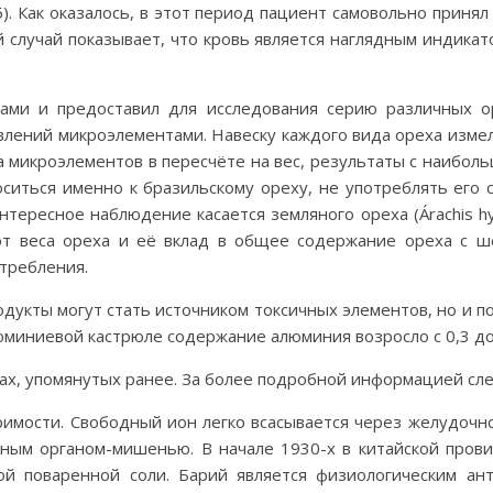
5). Как оказалось, в этот период пациент самовольно принял 
 случай показывает, что кровь является наглядным индикат
ами и предоставил для исследования серию различных о
лений микроэлементами. Навеску каждого вида ореха изме
а микроэлементов в пересчёте на вес, результаты с наибо
оситься именно к бразильскому ореху, не употреблять его 
интересное наблюдение касается земляного ореха (Árachis
от веса ореха и её вклад в общее содержание ореха с ше
требления.
одукты могут стать источником токсичных элементов, но и по
алюминиевой кастрюле содержание алюминия возросло с 0,3 до 5
ах, упомянутых ранее. За более подробной информацией сле
имости. Свободный ион легко всасывается через желудочно
льным органом-мишенью. В начале 1930-х в китайской про
ой поваренной соли. Барий является физиологическим ант