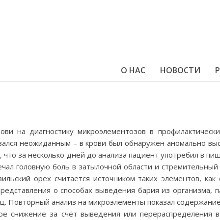
О НАС
НОВОСТИ
ови на диагностику микроэлементозов в профилактическ
зался неожиданным – в крови был обнаружен аномально выс
ь, что за несколько дней до анализа пациент употребил в пищ
тмечал головную боль в затылочной области и стремительный
зильский орех считается источником таких элементов, как 
я представления о способах выведения бария из организма,
ц. Повторный анализ на микроэлементы показал содержание б
ное снижение за счёт выведения или перераспределения в